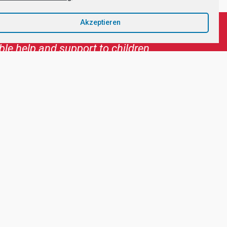
Akzeptieren
maquito. The cooperation with all
to works in a clear and
ave personally visited the
d perseverance. Camaquito
t very much. Congratulations to
del and former Miss Switzerland