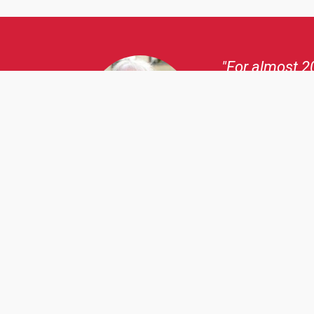
hildren
"Since its cr
the volunteers
transparent wa
Camaquito pro
provides supp
Camaquito!"
Anita Buri, Baden
Ambassador of Ca