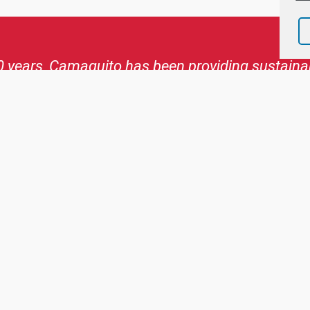
eation in 2001, I have been an ambassador for Ca
 brings me joy. I feel a positive energy. Camaqui
y. I like the temperament of the Cubans and I h
jects. I respect Mark Kuster's commitment an
ort where it is needed. The Cubans appreciate i
maquito since its creation, entrepreneur, moderator, mo