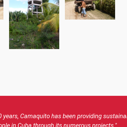
s creation in 2001, I have been an ambassador f
teers brings me joy. I feel a positive energy. Ca