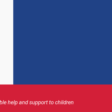
or Camaquito. The cooperation with all
maquito works in a clear and