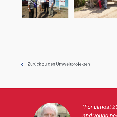
Zurück zu den Umweltprojekten
 to children
"Since it
the volun