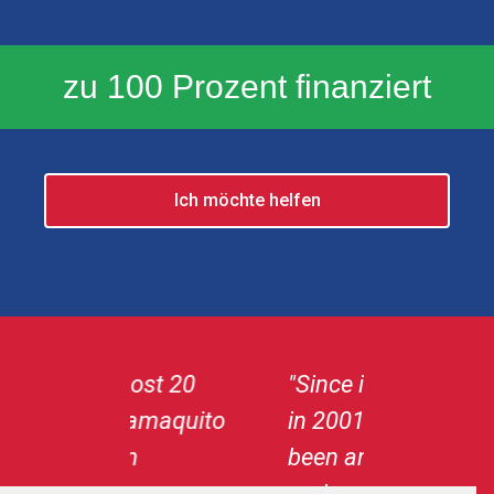
zu 100 Prozent finanziert
Ich möchte helfen
ost 20
"Since its creation
„Camaqui
amaquito
in 2001, I have
solid gua
n
been an
that the 
g
ambassador for
funds ar